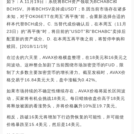
如下：A.11月19日：系统将BCH资产领取为BCHABC和
BCHSV。并将BCHSV卖掉成USDT；B.因当前市场存在诸多
未知，对于OK06ETT在周五“再平衡”前，会重新选择合适的
样本代替BCH成分。C. 当替代成份确认后，在本周五（11月
23日）的”再平衡“时，将目前的”USDT”和”BCHABC”卖掉后
配置新的资产成分。D. 在本周五再平衡之前，将暂停申购和
赎回。[2018/11/19]
在过去的六天里，AVAX价格横盘整理，在18美元和16美元之
间波动。这种整合加剧了当前围绕市场加密货币的FUD，限
制了大多数主要加密货币的增长潜力。截至发稿时，AVAX价
格交易于16.84美元大关，盘中涨幅为0.42%。
如果市场持续的不确定性继续存在，AVAX价格将延长区间波
动，买家将有机会挑战18美元。每日蜡烛收盘价高于18美元
将释放被困的看涨势头，并将价格飙升10%至19.7美元。
相反，跌破16美元将增加下行趋势恢复的可能性，并可能使
价格暴跌至15.4美元，然后是14美元。