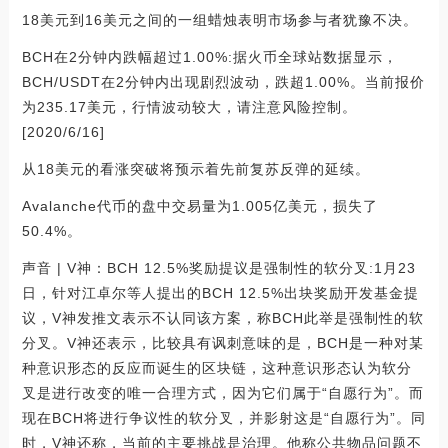
18美元到16美元之间的一组蜡烛表明市场参与者犹豫不决。
BCH在2分钟内跌幅超过1.00%:据火币全球站数据显示，
BCH/USDT在2分钟内出现剧烈波动，跌超1.00%。当前报价
为235.17美元，行情波动较大，请注意风险控制。
[2020/6/16]
从18美元的看涨突破将预示着先前复苏反弹的延续。
Avalanche代币的盘中交易量为1.005亿美元，损失了
50.4%。
声音 | V神：BCH 12.5%奖励提议是强制性的软分叉:1月23
日，针对江卓尔等人提出的BCH 12.5%出块奖励开发基金提
议，V神发推文表示不认同该方案，称BCH此举是强制性的软
分叉。V神还表示，比较具有讽刺意味的是，BCH是一种对某
种意识形态的反应而诞生的区块链，这种意识形态认为软分
叉是进行改变的唯一合理方式，因为它们属于“自愿行为”。而
现在BCH将进行争议性的软分叉，并影射这是“自愿行为”。同
时，V神还称，当前的主要挑战是治理。他称公共物品问题不