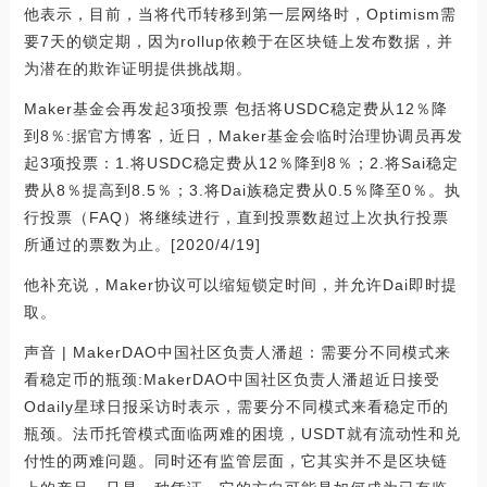
他表示，目前，当将代币转移到第一层网络时，Optimism需
要7天的锁定期，因为rollup依赖于在区块链上发布数据，并
为潜在的欺诈证明提供挑战期。
Maker基金会再发起3项投票 包括将USDC稳定费从12％降
到8％:据官方博客，近日，Maker基金会临时治理协调员再发
起3项投票：1.将USDC稳定费从12％降到8％；2.将Sai稳定
费从8％提高到8.5％；3.将Dai族稳定费从0.5％降至0％。执
行投票（FAQ）将继续进行，直到投票数超过上次执行投票
所通过的票数为止。[2020/4/19]
他补充说，Maker协议可以缩短锁定时间，并允许Dai即时提
取。
声音 | MakerDAO中国社区负责人潘超：需要分不同模式来
看稳定币的瓶颈:MakerDAO中国社区负责人潘超近日接受
Odaily星球日报采访时表示，需要分不同模式来看稳定币的
瓶颈。法币托管模式面临两难的困境，USDT就有流动性和兑
付性的两难问题。同时还有监管层面，它其实并不是区块链