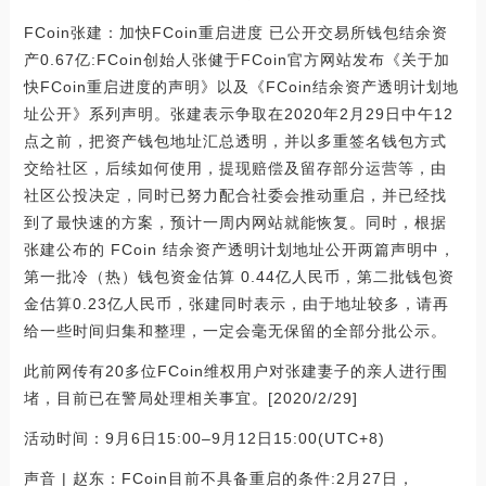
FCoin张建：加快FCoin重启进度 已公开交易所钱包结余资
产0.67亿:FCoin创始人张健于FCoin官方网站发布《关于加
快FCoin重启进度的声明》以及《FCoin结余资产透明计划地
址公开》系列声明。张建表示争取在2020年2月29日中午12
点之前，把资产钱包地址汇总透明，并以多重签名钱包方式
交给社区，后续如何使用，提现赔偿及留存部分运营等，由
社区公投决定，同时已努力配合社委会推动重启，并已经找
到了最快速的方案，预计一周内网站就能恢复。同时，根据
张建公布的 FCoin 结余资产透明计划地址公开两篇声明中，
第一批冷（热）钱包资金估算 0.44亿人民币，第二批钱包资
金估算0.23亿人民币，张建同时表示，由于地址较多，请再
给一些时间归集和整理，一定会毫无保留的全部分批公示。
此前网传有20多位FCoin维权用户对张建妻子的亲人进行围
堵，目前已在警局处理相关事宜。[2020/2/29]
活动时间：9月6日15:00–9月12日15:00(UTC+8)
声音 | 赵东：FCoin目前不具备重启的条件:2月27日，