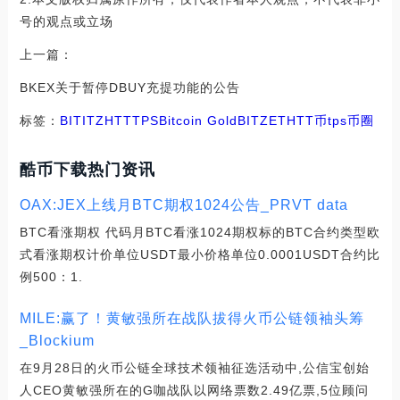
号的观点或立场
上一篇：
BKEX关于暂停DBUY充提功能的公告
标签：
BIT
ITZ
HTT
TPS
Bitcoin Gold
BITZET
HTT币
tps币圈
酷币下载热门资讯
OAX:JEX上线月BTC期权1024公告_PRVT data
BTC看涨期权 代码月BTC看涨1024期权标的BTC合约类型欧
式看涨期权计价单位USDT最小价格单位0.0001USDT合约比
例500：1.
MILE:赢了！黄敏强所在战队拔得火币公链领袖头筹
_Blockium
在9月28日的火币公链全球技术领袖征选活动中,公信宝创始
人CEO黄敏强所在的G咖战队以网络票数2.49亿票,5位顾问