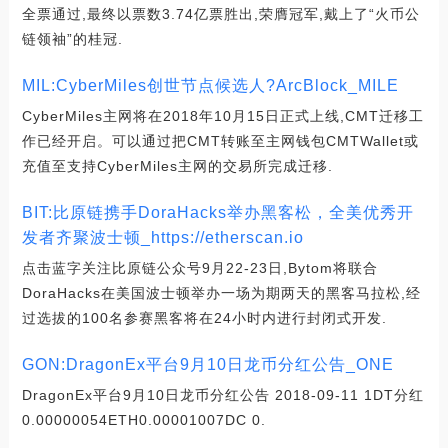
全票通过,最终以票数3.74亿票胜出,荣膺冠军,戴上了“火币公
链领袖”的桂冠.
MIL:CyberMiles创世节点候选人?ArcBlock_MILE
CyberMiles主网将在2018年10月15日正式上线,CMT迁移工
作已经开启。可以通过把CMT转账至主网钱包CMTWallet或
充值至支持CyberMiles主网的交易所完成迁移.
BIT:比原链携手DoraHacks举办黑客松，全美优秀开
发者齐聚波士顿_https://etherscan.io
点击蓝字关注比原链公众号9月22-23日,Bytom将联合
DoraHacks在美国波士顿举办一场为期两天的黑客马拉松,经
过选拔的100名参赛黑客将在24小时内进行封闭式开发.
GON:DragonEx平台9月10日龙币分红公告_ONE
DragonEx平台9月10日龙币分红公告 2018-09-11 1DT分红
0.00000054ETH0.00001007DC 0.