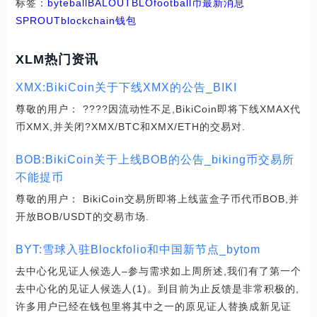
标签：
byteball
BAL
OUT
BLO
football币最新消息
SPROUT
blockchain钱包
XLM热门资讯
XMX:BikiCoin关于下线XMX的公告_BIKI
尊敬的用户： ????因流动性不足,BikiCoin即将下线XMAX代
币XMX,并关闭?XMX/BTC和XMX/ETH的交易对.
BOB:BikiCoin关于上线BOB的公告_biking币交易所
不能提币
尊敬的用户： BikiCoin交易所即将上线蓝盒子币代币BOB,并
开放BOB/USDT的交易市场.
BYT:雪球入驻Blockfolio和中国新节点_bytom
去中心化见证人候选人–参与需求如上周所述,我们有了第一个
去中心化的见证人候选人(1)。到目前为止反馈是非常积极的,
许多用户已经在钱包里将其中之一的原见证人替换成新见证