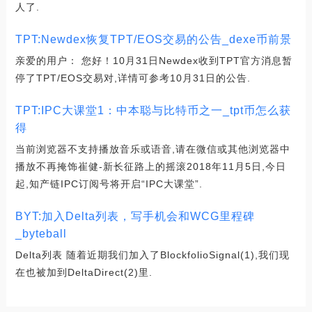
人了.
TPT:Newdex恢复TPT/EOS交易的公告_dexe币前景
亲爱的用户： 您好！10月31日Newdex收到TPT官方消息暂
停了TPT/EOS交易对,详情可参考10月31日的公告.
TPT:IPC大课堂1：中本聪与比特币之一_tpt币怎么获
得
当前浏览器不支持播放音乐或语音,请在微信或其他浏览器中
播放不再掩饰崔健-新长征路上的摇滚2018年11月5日,今日
起,知产链IPC订阅号将开启“IPC大课堂”.
BYT:加入Delta列表，写手机会和WCG里程碑
_byteball
Delta列表 随着近期我们加入了BlockfolioSignal(1),我们现
在也被加到DeltaDirect(2)里.