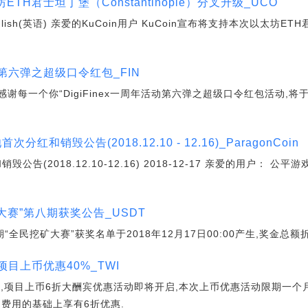
太坊ETH君士坦丁堡（Constantinople）分叉升级_UCO
blein:English(英语) 亲爱的KuCoin用户 KuCoin宣布将支持本次以
年活动第六弹之超级口令红包
_FIN
周年,感谢每一个你“DigiFinex一周年活动第六弹之超级口令红包活动,将于
红和销毁公告(2018.12.10 - 12.16)_ParagonCoin
告(2018.12.10-12.16) 2018-12-17 亲爱的用户： 公平
挖矿大赛”第八期获奖公告_USDT
“全民挖矿大赛”获奖名单于2018年12月17日00:00产生,奖金总额折合1
质项目上币优惠40%_TWI
诞夜,项目上币6折大酬宾优惠活动即将开启,本次上币优惠活动限期一个
费用的基础上享有6折优惠.