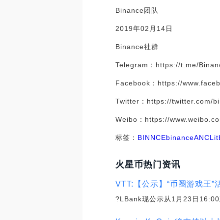
Binance团队
2019年02月14日
Binance社群
Telegram：https://t.me/Bina
Facebook：https://www.face
Twitter：https://twitter.com/b
Weibo：https://www.weibo.c
标签：
BIN
NCE
binance
ANC
Li
火星币热门资讯
VTT:【公示】“币圈游戏王”
?LBank现公示从1月23日16