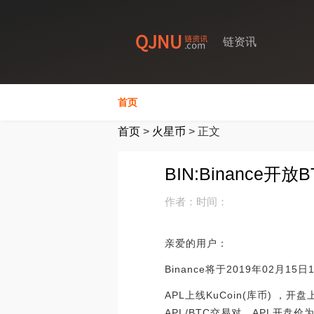
链资讯
首页
首页
>
火星币
>
正文
BIN:Binance开放
作者：
时间：
亲爱的用户：
Binance将于2019年02月15
APL上线KuCoin(库币) ，开盘上
APL/BTC交易对。APL开盘价为