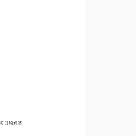
得每日锦鲤奖.