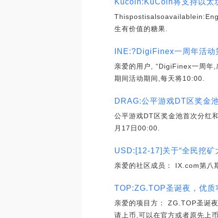
Kucoin:KuCoin将支持以
Thispostisalsoavaila
生有价值的糖果.
INE:?DigiFinex一周
亲爱的用户, “DigiFinex一
期间活动期间,每天将10:00.
DRAG:公平游戏DT区奖金池首次分
公平游戏DT区奖金池首次分红和销毁公
月17日00:00.
USD:[12-17]关于“全民
亲爱的社区成员： IX.com第八期
TOP:ZG.TOP圣诞夜，优
亲爱的项目方： ZG.TOP圣
请上币,可以在官方或者原先上币