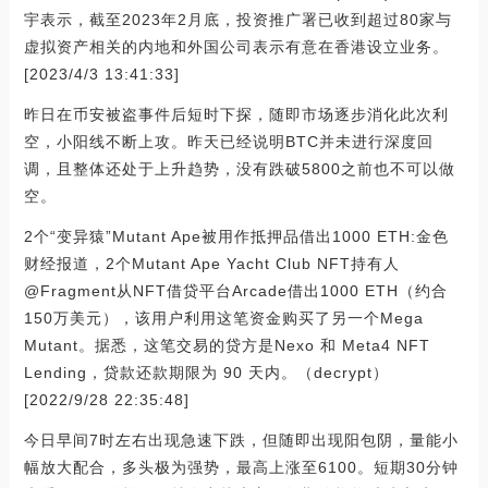
宇表示，截至2023年2月底，投资推广署已收到超过80家与
虚拟资产相关的内地和外国公司表示有意在香港设立业务。
[2023/4/3 13:41:33]
昨日在币安被盗事件后短时下探，随即市场逐步消化此次利
空，小阳线不断上攻。昨天已经说明BTC并未进行深度回
调，且整体还处于上升趋势，没有跌破5800之前也不可以做
空。
2个“变异猿”Mutant Ape被用作抵押品借出1000 ETH:金色
财经报道，2个Mutant Ape Yacht Club NFT持有人
@Fragment从NFT借贷平台Arcade借出1000 ETH（约合
150万美元），该用户利用这笔资金购买了另一个Mega
Mutant。据悉，这笔交易的贷方是Nexo 和 Meta4 NFT
Lending，贷款还款期限为 90 天内。（decrypt）
[2022/9/28 22:35:48]
今日早间7时左右出现急速下跌，但随即出现阳包阴，量能小
幅放大配合，多头极为强势，最高上涨至6100。短期30分钟