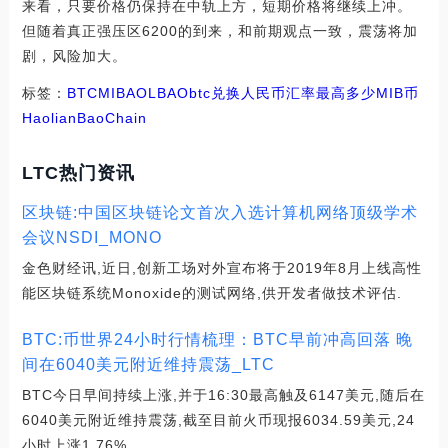
来看，只要价格仍保持在中轨上方，短期价格将继续上冲。
但随着真正强压区6200的到来，和前期观点一致，震荡将加
剧，风险加大。
标签：
BTC
MIB
AOL
BAO
btc兑换人民币汇率最高多少
MIB币
Haolian
BaoChain
LTC热门资讯
区块链:中国区块链论文首次入选计算机网络顶级学术
会议NSDI_MONO
金色财经讯,近日,创新工场对外宣布将于2019年8月上线高性
能区块链系统Monoxide的测试网络,供开发者做技术评估.
BTC:币世界24小时行情梳理：BTC早前冲高回落 晚
间在6040美元附近维持震荡_LTC
BTC今日早间持续上涨,并于16:30最高触及6147美元,随后在
6040美元附近维持震荡,截至目前火币现报6034.59美元,24
小时上涨1.76%.