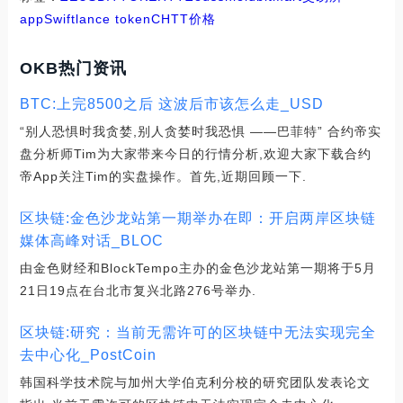
app
Swiftlance token
CHTT价格
OKB热门资讯
BTC:上完8500之后 这波后市该怎么走_USD
“别人恐惧时我贪婪,别人贪婪时我恐惧 ——巴菲特” 合约帝实
盘分析师Tim为大家带来今日的行情分析,欢迎大家下载合约
帝App关注Tim的实盘操作。首先,近期回顾一下.
区块链:金色沙龙站第一期举办在即：开启两岸区块链
媒体高峰对话_BLOC
由金色财经和BlockTempo主办的金色沙龙站第一期将于5月
21日19点在台北市复兴北路276号举办.
区块链:研究：当前无需许可的区块链中无法实现完全
去中心化_PostCoin
韩国科学技术院与加州大学伯克利分校的研究团队发表论文