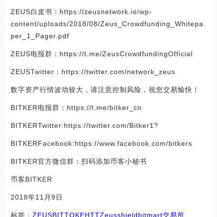
ZEUS白皮书：https://zeusnetwork.io/wp-
content/uploads/2018/08/Zeus_Crowdfunding_Whitepa
per_1_Pager.pdf
ZEUS电报群：https://t.me/ZeusCrowdfundingOfficial
ZEUSTwitter：https://twitter.com/network_zeus
数字资产行情波动较大，请注意控制风险，祝您交易愉快！
BITKER电报群：https://t.me/bitker_cn
BITKERTwitter:https://twitter.com/Bitker1?
BITKERFacebook:https://www.facebook.com/bitkers
BITKER官方微信群：扫码添加币客小秘书
币客BITKER
2018年11月9日
标签：
ZEUS
BIT
TOKE
HTT
Zeusshield
bitmart交易所