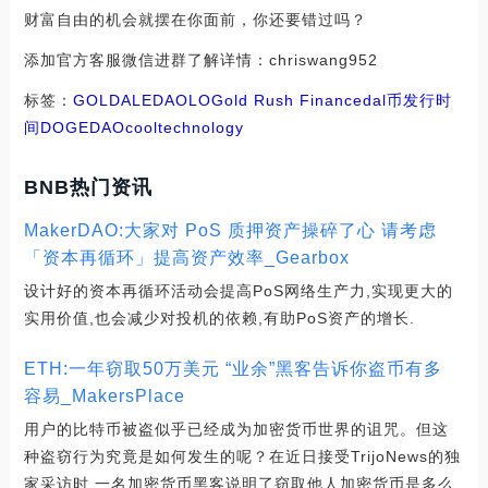
财富自由的机会就摆在你面前，你还要错过吗？
添加官方客服微信进群了解详情：chriswang952
标签：
GOL
DAL
EDA
OLO
Gold Rush Finance
dal币发行时
间
DOGEDAO
cooltechnology
BNB热门资讯
MakerDAO:大家对 PoS 质押资产操碎了心 请考虑
「资本再循环」提高资产效率_Gearbox
设计好的资本再循环活动会提高PoS网络生产力,实现更大的
实用价值,也会减少对投机的依赖,有助PoS资产的增长.
ETH:一年窃取50万美元 “业余”黑客告诉你盗币有多
容易_MakersPlace
用户的比特币被盗似乎已经成为加密货币世界的诅咒。但这
种盗窃行为究竟是如何发生的呢？在近日接受TrijoNews的独
家采访时,一名加密货币黑客说明了窃取他人加密货币是多么