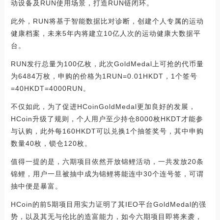
动设备及RUN使用场景，打造RUN链闭环。
此外，RUN将基于智能数据比对诊断，创建个人专属的运动
健康档案，未来5年内将建立10亿人次的运动健康大数据平
台。
RUN发行总量为100亿枚，此次GoldMedal上可抢的代币量
为6484万枚，申购的价格为1RUN=0.01HKDT，1个签号
=40HKDT=4000RUN。
不仅如此，为了促进HCoinGoldMedal更加良好的发展，
HCoin升级了规则，个人用户至少持仓8000枚HKDT才能参
与认购，此外每160HKDT可以兑换1个抽签奖号，其中申购
数量40枚，锁仓120枚。
值得一提的是，六期项目依然开放锦鲤活动，一共发放20条
锦鲤，用户一旦被抽中成为锦鲤将能连中30个连号签，可谓
抽中便是暴富。
HCoin的前5期项目用实力证明了其IEO平台GoldMedal的强
势，以及其无与伦比的造富能力，如今六期项目即将来袭，