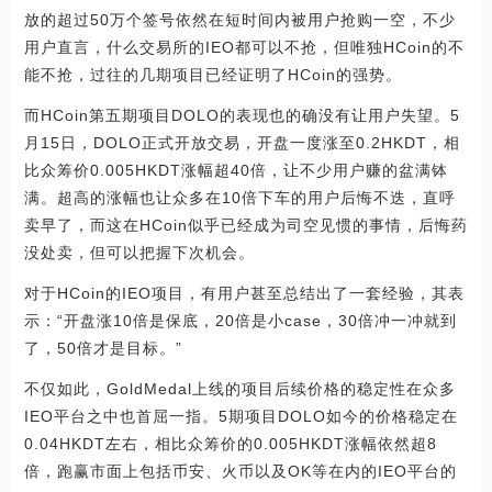
放的超过50万个签号依然在短时间内被用户抢购一空，不少
用户直言，什么交易所的IEO都可以不抢，但唯独HCoin的不
能不抢，过往的几期项目已经证明了HCoin的强势。
而HCoin第五期项目DOLO的表现也的确没有让用户失望。5
月15日，DOLO正式开放交易，开盘一度涨至0.2HKDT，相
比众筹价0.005HKDT涨幅超40倍，让不少用户赚的盆满钵
满。超高的涨幅也让众多在10倍下车的用户后悔不迭，直呼
卖早了，而这在HCoin似乎已经成为司空见惯的事情，后悔药
没处卖，但可以把握下次机会。
对于HCoin的IEO项目，有用户甚至总结出了一套经验，其表
示：“开盘涨10倍是保底，20倍是小case，30倍冲一冲就到
了，50倍才是目标。”
不仅如此，GoldMedal上线的项目后续价格的稳定性在众多
IEO平台之中也首屈一指。5期项目DOLO如今的价格稳定在
0.04HKDT左右，相比众筹价的0.005HKDT涨幅依然超8
倍，跑赢市面上包括币安、火币以及OK等在内的IEO平台的