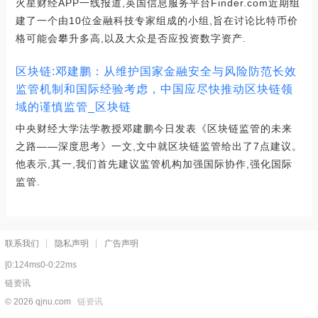
火星财经APP一线报道,英国信息服务平台Finder.com近期组
建了一个由10位金融科技专家组成的小组,旨在讨论比特币价
格可能会攀升多高,以及大众是否应投资数字资产.
区块链:邓建鹏：从维护国家金融安全与风险防范长效
监管机制和国际经验考虑，中国应尽快推动区块链领
域的谨慎监管_区块链
中央财经大学法学教授邓建鹏今日发表《区块链监管的未来
之路——深度思考》一文,文中就区块链监管给出了7点建议。
他表示,其一,我们首先建议监管机构加强国际协作,强化国际
监管.
联系我们
隐私声明
广告声明
[0:124ms0-0:22ms
链资讯
© 2026 qjnu.com
链资讯