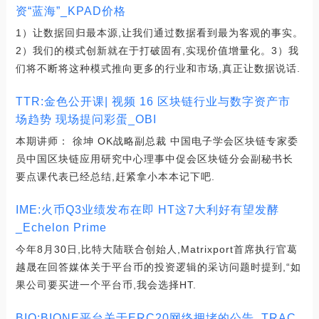
资“蓝海”_KPAD价格
1）让数据回归最本源,让我们通过数据看到最为客观的事实。
2）我们的模式创新就在于打破固有,实现价值增量化。3）我
们将不断将这种模式推向更多的行业和市场,真正让数据说话.
TTR:金色公开课| 视频 16 区块链行业与数字资产市
场趋势 现场提问彩蛋_OBI
本期讲师： 徐坤 OK战略副总裁 中国电子学会区块链专家委
员中国区块链应用研究中心理事中促会区块链分会副秘书长
要点课代表已经总结,赶紧拿小本本记下吧.
IME:火币Q3业绩发布在即 HT这7大利好有望发酵
_Echelon Prime
今年8月30日,比特大陆联合创始人,Matrixport首席执行官葛
越晟在回答媒体关于平台币的投资逻辑的采访问题时提到,“如
果公司要买进一个平台币,我会选择HT.
BIO:BIONE平台关于ERC20网络拥堵的公告_TRAC