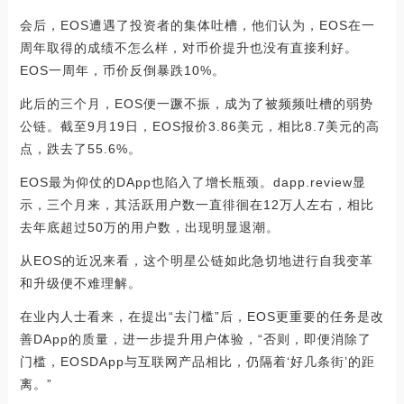
会后，EOS遭遇了投资者的集体吐槽，他们认为，EOS在一
周年取得的成绩不怎么样，对币价提升也没有直接利好。
EOS一周年，币价反倒暴跌10%。
此后的三个月，EOS便一蹶不振，成为了被频频吐槽的弱势
公链。截至9月19日，EOS报价3.86美元，相比8.7美元的高
点，跌去了55.6%。
EOS最为仰仗的DApp也陷入了增长瓶颈。dapp.review显
示，三个月来，其活跃用户数一直徘徊在12万人左右，相比
去年底超过50万的用户数，出现明显退潮。
从EOS的近况来看，这个明星公链如此急切地进行自我变革
和升级便不难理解。
在业内人士看来，在提出“去门槛”后，EOS更重要的任务是改
善DApp的质量，进一步提升用户体验，“否则，即便消除了
门槛，EOSDApp与互联网产品相比，仍隔着‘好几条街’的距
离。”