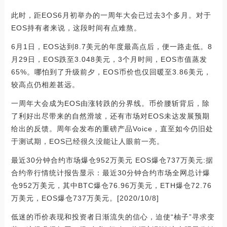
此时，距EOS6月初举办的一周年大会已过去3个多月。对于
EOS持有者来说，这段时间有点难熬。
6月1日，EOS达到8.7美元的年度最高点后，便一路走低。8
月29日，EOS跌至3.048美元，3个月时间，EOS市值蒸发
65%。哪怕到了升级前夕，EOS币价也仅回暖至3.86美元，
较高点仍相差甚远。
一周年大会成为EOS由涨转跌的分界线。币价腰斩背后，除
了利好出尽带来的自然滑坡，还有市场对EOS未达发展预期
给出的反馈。周年会发布的重磅产品Voice，直至如今仍旧处
于测试期，EOS已经很久没能让人眼前一亮。
最近30分钟合约市场爆仓952万美元 EOS爆仓737万美元:据
合约帝行情统计报告显示：最近30分钟合约市场全网总计爆
仓952万美元，其中BTC爆仓76.96万美元，ETH爆仓72.76
万美元，EOS爆仓737万美元。[2020/10/8]
低迷的币价表现和投资者日渐流失的信心，迫使“柚子”寻求变