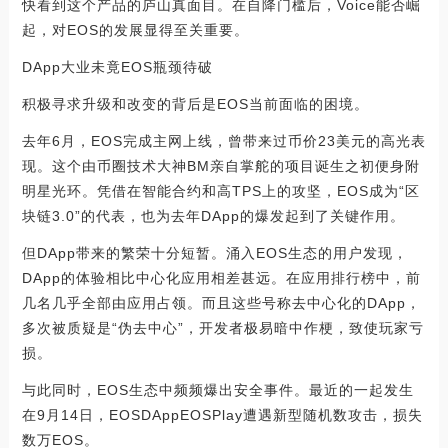
快看到这个产品的庐山真面目。在自降门槛后，Voice能否崛
起，对EOS的发展显得至关重要。
DApp大业未竟EOS瓶颈待破
积极寻求升级和改变的背后是EOS当前面临的困境。
去年6月，EOS完成主网上线，曾带来过币价23美元的高光表
现。这个由币圈技术大神BM亲自掌舵的项目诞生之初便身附
明星光环。凭借在智能合约和高TPS上的攻坚，EOS成为“区
块链3.0”的代表，也为去年DApp的爆发起到了关键作用。
但DApp带来的繁荣十分短暂。涌入EOS生态的用户发现，
DApp的体验相比中心化应用相差甚远。在应用排行榜中，前
几名几乎全部由应用占领。而且这些号称去中心化的DApp，
多次被质疑是“伪去中心”，开发者极易暗中作梗，致使玩家亏
损。
与此同时，EOS生态中频频爆出安全事件。最近的一起发生
在9月14日，EOSDAppEOSPlay遭遇新型随机数攻击，损失
数万EOS。