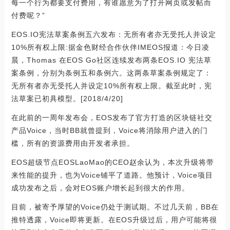
每一个行为都要支付费用，有谁愿意为了打开网页或发帖而
付费呢？”
EOS.IO宪法草案条例五六发布：无所有者亦无受托人并设定
10%所有权上限:据金色财经合作伙伴IMEOS报道：今日凌
晨，Thomas 在EOS Go社区连续发布两条EOS.IO 宪法草
案条例，分别为条例五和条例六。这两条草案条例规定了：
无所有者亦无受托人并设定10%所有权上限。截至此时，宪
法草案已初具模型。[2018/4/20]
在此前的一周年发布会，EOS发布了官方打造的区块链社交
产品Voice，当时BB就曾提到，Voice将消除用户进入的门
槛，所有的资源费用由开发者承担。
EOS超级节点EOSLaoMao的CEO赵余认为，本次升级将带
来性能的提升，也为Voice铺平了道路。他预计，Voice项目
成功发布之后，会对EOS账户增长起到很大的作用。
目前，被寄予厚望的Voice仍处于测试期。不过几天前，BB在
推特透露，Voice即将更新。在EOS升级过后，用户可能将很