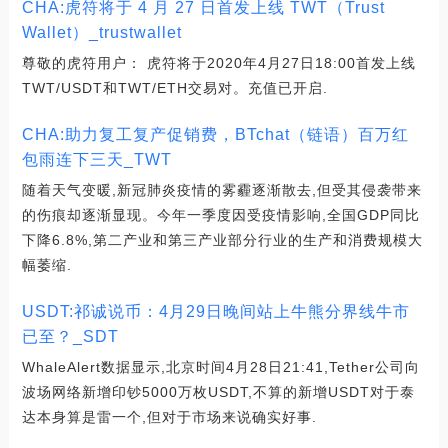
CHA:虎符将于 4 月 27 日首发上线 TWT（Trust
Wallet）_trustwallet
尊敬的虎符用户： 虎符将于2020年4月27日18:00首发上线
TWT/USDT和TWT/ETH交易对。充值已开启.
CHA:助力复工复产促销费，BTchat（链语）百万红
包雨连下三天_TWT
随着天气变暖,新冠肺炎疫情的雾霾逐渐散去,但受其侵袭带来
的伤痕却逐渐显现。今年一季度因受疫情影响,全国GDP同比
下降6.8%,第二产业和第三产业部分行业的生产和消费规模大
幅萎缩.
USDT:祁诚说币：4月29日晚间站上牛熊分界线牛市
已至？_SDT
WhaleAlert数据显示,北京时间4月28日21:41,Tether公司向
波场网络新增印钞5000万枚USDT,不算的新增USDT对于泰
达本身算是雷一个,但对于市场来说确实好事.