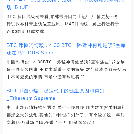
场_BitUP
BTC:从日线级别来看,布林带开口向上运行,行情走势不断上
行试探布林带上轨位置压制。MA5日均线一路上行运行于
7600附近形成支撑.
BTC:币圈冯博毅：4.30 BTC一路猛冲何处是顶?空军
还在吗?_DDS Store
币圈冯博毅：4.30BTC一路猛冲何处是顶?空军还在吗?交易
是一件长久的事,不要太看重一次的得失,对与错本身就是交易
中不可避免的事情,市场中没有常胜将军.
SDT:币圈小蝶：稳定代币的诞生原因和类别
_Ethereum Supreme
由于市场行情持续的遇冷,币价一跌再跌,作为数字货币的鼻祖
都那么大的波动,其他的币种也不列外了。有个段子说一年前
拿着10万进场,到现在赚了一万,但是本金没了.