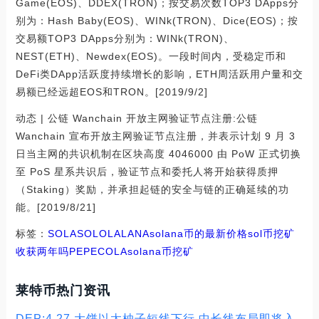
Game(EOS)、DDEX(TRON)；按交易次数TOP3 DApps分
别为：Hash Baby(EOS)、WINk(TRON)、Dice(EOS)；按
交易额TOP3 DApps分别为：WINk(TRON)、
NEST(ETH)、Newdex(EOS)。一段时间内，受稳定币和
DeFi类DApp活跃度持续增长的影响，ETH周活跃用户量和交
易额已经远超EOS和TRON。[2019/9/2]
动态 | 公链 Wanchain 开放主网验证节点注册:公链
Wanchain 宣布开放主网验证节点注册，并表示计划 9 月 3
日当主网的共识机制在区块高度 4046000 由 PoW 正式切换
至 PoS 星系共识后，验证节点和委托人将开始获得质押
（Staking）奖励，并承担起链的安全与链的正确延续的功
能。[2019/8/21]
标签：
SOLA
SOL
OLA
LANA
solana币的最新价格
sol币挖矿
收获两年吗
PEPECOLA
solana币挖矿
莱特币热门资讯
DEP:4.27 大饼以太柚子短线下行 中长线布局即将入