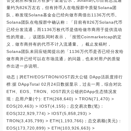
管交易所和项目方在多个渠道公示，Solana代币目前总流通
量约为826万左右，但有持币人在电报群中质疑Solana团
队，称发现Solana基金会已经向做市商借出1136万代币。
Solana团队在电报群中确认称：「目前有826万Solana代币
已经分发流通，而1136万枚代币是借给做市商用于提供流动
性的用途。」该团队同时表示，「按照Coinmarketcap的定
义，做市商持有的代币不计入流通量。」截止发稿时，
Solana团队未回应链闻提出的「1136万代币是否已经分发给
做市商并已经可以在市场流通」的问题，也未对用户的质疑
作出进一步说明。
动态 | 跨ETH/EOS/TRON/IOST四大公链 DApp活跃度排行
榜:据 DAppTotal 02月24日数据显示，过去一周，综合对比
ETH、EOS、TRON、IOST四大公链的DApp生态情况发
现：总用户量(个): ETH(268,640) > TRON(71,470) >
EOS(20,463) > IOST(4,155)；总交易次数(笔)：
EOS(322,929,774) > IOST(5,858,293) >
TRON(3,435,799) > ETH(1,193,766)；总交易额(美元)：
EOS(173,720,899) > ETH(103,926,663) >