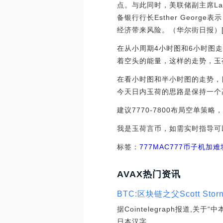
点。与此同时，美联储副主席Lae
备银行行长Esther Georg
经济带来风险。（华尔街日报）[2022/
在从小周期4小时图和6小时图
着空头的能量，这样的走势，玉
在看小时图和半小时图的走势，目
今天日内玉荷的思路是保持一个
建议7770-7800布局空单策略，
我是玉荷言币，如需实时指导可
标签：
777
MAC
777币子机加
AVAX热门资讯
BTC:区块链之父Scott Sto
据Cointelegraph报道,关于
日本汉字.