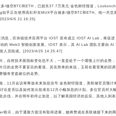
做多/做空BTC和ETH，已损失37.7万美元:金色财经报道，Lookonch
w Kang似乎正在使用高杠杆在MUX平台做多/做空BTC和ETH。他一共
/6/5 21:16:25]
月25日消息，区块链技术应用平台 IOST 宣布成立 IOST AI Lab，将促
的 Web3 智能创新发展。IOST 表示，其 AI Lab 团队主要由 
组成。[2023/4/25 14:25:47]
大，自然技术面指标变化也不大，一直是处于一个缓慢上行的走势，
今日的走势不要盲目的看涨。其实简单的来说，玉荷在看背离的回调
警惕有变盘破位的走势。
险，11月会议将释放未来加息信号:金色财经报道，美联储官员预计将
能会讨论是否以及如何发出批准在12月小幅加息的计划。多位官员对大
息步伐，并在明年初停止加息，以了解美国经济的反应。其他人则表
Mester暗示，由于通胀方面没有取得进展，她将赞成在美联储接下来的