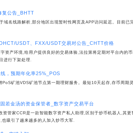
修复公告_BHTT
近日由于域名线路解析,部分地区出现暂时性网页及APP访问延迟。目前
HCT/USDT、FXX/USDT交易对公告_CHTT价格
数字资产环境,给用户提供良好的交易体验,法拉第将定期对平台内的币
目进行下架处理.
上线，预期年化率25%_POS
0新增PoS矿池VDS矿池节点第一期理财服务。最短10天起存,存币周期
，固若金汤的资金保管者_数字资产交易平台
,数资管家CCR是一款智能数字资产私人助理,区别于炒币机器人,其
,也吸引了越来越多的人加入炒币大军.