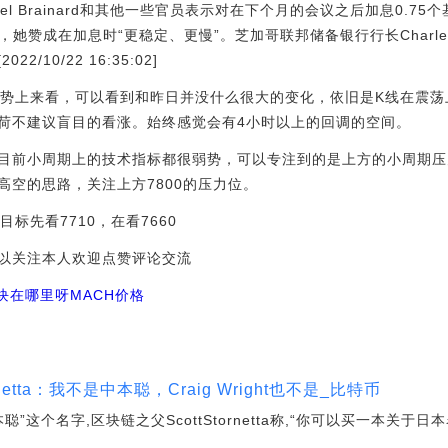
l Brainard和其他一些官员表示对在下个月的会议之后加息0.7
e表示，她赞成在加息时“更稳定、更慢”。芝加哥联邦储备银行行长Charle
10/22 16:35:02]
走势上来看，可以看到和昨日并没什么很大的变化，依旧是K线在震荡
荷不建议盲目的看涨。始终感觉会有4小时以上的回调的空间。
前小周期上的技术指标都很弱势，可以专注到的是上方的小周期压力位
高空的思路，关注上方7800的压力位。
目标先看7710，在看7660
以关注本人欢迎点赞评论交流
难块在哪里呀
MACH价格
rnetta：我不是中本聪，Craig Wright也不是_比特币
“中本聪”这个名字,区块链之父ScottStornetta称,“你可以买一本关于日