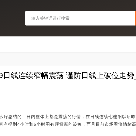
.29日线连续窄幅震荡 谨防日线上破位走势_
么好总结的，日内整体上都是震荡的行情，在日线连续七连阳以后昨
直有提到4小时和6小时图有顶背离的迹象，而且目前市场看涨情绪