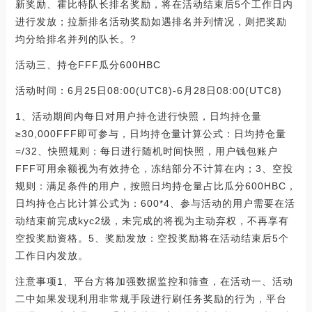
新奖励、霍比特队长排名奖励，将在活动结束后5个工作日内
进行发放；拉新排名活动奖励如遇排名并列情况，则把奖励
均分给排名并列的队长。?
活动三、持仓FFF瓜分600HBC
活动时间：6月25日08:00(UTC8)-6月28日08:00(UTC8)
1、活动期间内每日对用户持仓进行快照，日均持仓量
≥30,000FFF即可参与，日均持仓量计算公式：日均持仓量
=/32、快照规则：每日进行随机时间快照，用户钱包账户
FFF可用余额视为有效持仓，冻结部分不计算在内；3、空投
规则：满足条件的用户，按照日均持仓量占比瓜分600HBC，
日均持仓占比计算公式为：600*4、参与活动的用户需要在活
动结束前完成kyc2级，未完成的将视为主动弃权，不再享有
空投奖励资格。5、奖励发放：空投奖励将在活动结束后5个
工作日内发放。
注意事项1、平台方将加强数据监控和筛查，在活动一、活动
二中如果发现利用非常规手段进行刷任务奖励的行为，平台