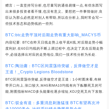
赠言：一直坚持写分析,也尽量写的通俗易懂一点,有些东西写
出来很多投资者看不懂,也没有意义。要想把一件事情做好,良
臣认为那么必然是对别人有帮助,所以在分析上,我时常会写一
些技术形态和趋势线的一些判.
BTC:btc走势平顶对后期走势有重大影响_MACYS币
内容纪要: BTC在昨天日线走势上收平底K线,对后期走势小幅
度利好,在60日均线的不断上调过程中,也决定了其在后期走势
中,必须选择出对应的走势地位,我们一技术性分析为长处.
BTC:陶治庸：BTC区间震荡待突破，反弹做空才是
王道！_Crypto Legions Bloodstone
BTC区间震荡待突破,反弹做空才是王道：1小时图来看,布林
带开口向上,张口较大,MA5和MA10均线有向下酝酿死叉的可
能,附图指标MACD多头能量柱逐步缩短,KDJ交死叉向下发散.
BTC:驭金有道：多重消息刺激猛涨 BTC有望再次冲
击10000美金_比特币行情走势图最新今年