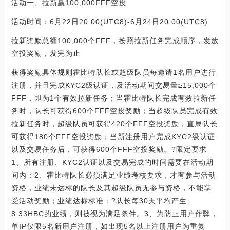
活动一、拉新赢100,000FFF空投
活动时间：6月22日20:00(UTC8)-6月24日20:00(UTC8)
拉新奖励总额100,000个FFF，按照拉新任务完成顺序，发放
空投奖励，发完为止
获得奖励具体规则霍比特队长或超级队员每邀请1名用户进行
注册，并且完成KYC2级认证，及活动期间交易量≥15,000个
FFF，即为1个有效拉新任务；当霍比特队长完成有效拉新任
务时，队长可获得600个FFF空投奖励；当超级队员完成有效
拉新任务时，超级队员可获得420个FFF空投奖励，直属队长
可获得180个FFF空投奖励；当新注册用户完成KYC2级认证
以及交易任务后，可获得600个FFF空投奖励。?限定要求
1、所有注册、KYC2认证以及交易完成的时间需要在活动期
间内；2、霍比特队长必须满足业绩考核要求，才有参与活动
资格，业绩未达标的队长及其超级队员无参与资格，不能享
受活动奖励；业绩达标标准：?队长每30天平均产生
8.33HBC的业绩，则被视为满足条件。3、为防止用户作弊，
单IP仅限5名新用户注册，如出现5名以上注册用户为重复