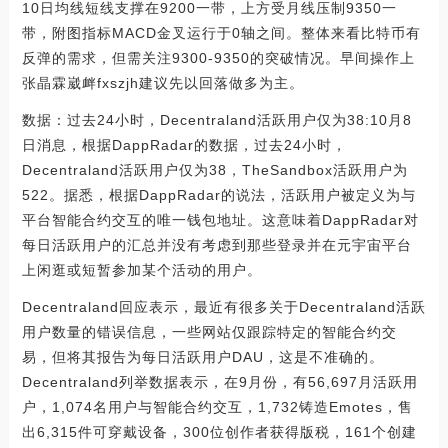
10日均线短线支撑在9200一带，上方受月线压制9350一
带，附图指标MACD金叉运行于0轴之间。整体来看比特币有
反弹的需求，但需关注9300-9350的突破情况。早间操作上
张晶霖崴衅fxszjh建议先以回落做多为主。
数据：过去24小时，Decentraland活跃用户仅为38:10月8
日消息，根据DappRadar的数据，过去24小时，
Decentraland活跃用户仅为38，TheSandbox活跃用户为
522。据悉，根据DappRadar的说法，活跃用户被定义为与
平台智能合约交互的唯一钱包地址。这意味着DappRadar对
每日活跃用户的汇总并没有考虑到那些登录并在元宇宙平台
上闲逛或短暂参加某个活动的用户。
Decentraland回应表示，最近有很多关于Decentraland活跃
用户数量的错误信息，一些网站仅跟踪特定的智能合约交
易，但将其报告为每日活跃用户DAU，这是不准确的。
Decentraland列举数据表示，在9月份，有56,697月活跃用
户，1,074名用户与智能合约交互，1,732铸造Emotes，售
出6,315件可穿戴设备，300位创作者获得版税，161个创建