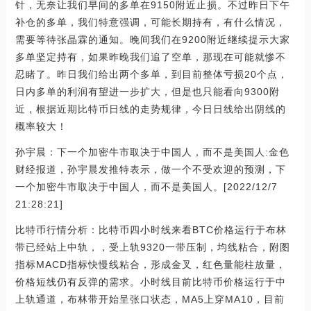
针，无奈让我们早间的多单在9150附近止损。不过昨日下午
补仓的多单，我们特意强调，可能长期持有，有什么情况，
需要等待张晶霖的通知。晚间我们在9200附近继续提示大家
多单坚定持有，如果昨晚我们追了空单，那现在可能就惨不
忍睹了。昨日我们给出两个多单，到目前整体亏损20个点，
日内多单的利润有望进一步扩大，但是也只能看向9300附
近，根据近期比特币日线的走势规律，今日日线给出阴线的
概率较大！
孙宇晨：下一个加密牛市取决于中国人，而不是美国人:金色
财经报道，孙宇晨发推特表示，做一个不受欢迎的预测，下
一个加密牛市取决于中国人，而不是美国人。[2022/12/7
21:28:21]
比特币行情分析：比特币四小时线来看BTC价格运行于布林
带已经站上中轨，，受上轨9320一带压制，均线粘合，附图
指标MACD指标快慢线粘合，形成金叉，红色量能柱放量，
价格短线仍有反弹的需求。小时线目前比特币价格运行于中
上轨通道，布林带开始呈张口状态，MA5上穿MA10，目前