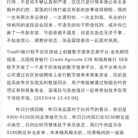
行情，不是你不够认真和严谨，仅仅只是行情本身让你太多
额外的幻想，震荡的行情打破总有新的故事值得期盼，我的
一生有两次幸运便好，一次遇到你，一次走到底。失去的行
情相同的波段还会回来，可遗失的扣子即使找到，或许你已
换了一件新衣裳。亏损谁都不愿意，但是在急也无济于事，
不如放宽心，调整好状态，张晶霖陪着你一起面对风雨。
TradFi银行联手在区块链上创建数字债券交易平台:金色财经
报道，法国投资银行 Credit Agricole CIB 和瑞典银行 SEB
联手开发了一个基于区块链的数字债券平台。该平台将允许
公司通过在区块链网络上发行数字债券来筹集资金，目的是
提高效率并实现实时数据同步。用户将能够通过智能合约管
理证券和筹集资金。该项目与其他项目一起将类似技术应用
于传统市场。[2023/4/4 13:43:06]
昨日行情回顾：昨日张晶霖对于比特币的看法，依旧是
9300-9150区间反弹做空为主，昨日日内我们在9230附近提
示做空，日内比特币整体处于承压状态，我们午间提示在
9190附近补仓多单，本来顺风顺水的，结果晚间的一波插