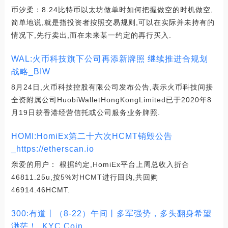
币汐柔：8.24比特币以太坊做单时如何把握做空的时机做空,
简单地说,就是指投资者按照交易规则,可以在实际并未持有的
情况下,先行卖出,而在未来某一约定的再行买入.
WAL:火币科技旗下公司再添新牌照 继续推进合规划
战略_BIW
8月24日,火币科技控股有限公司发布公告,表示火币科技间接
全资附属公司HuobiWalletHongKongLimited已于2020年8
月19日获香港经营信托或公司服务业务牌照.
HOMI:HomiEx第二十六次HCMT销毁公告
_https://etherscan.io
亲爱的用户： 根据约定,HomiEx平台上周总收入折合
46811.25u,按5%对HCMT进行回购,共回购
46914.46HCMT.
300:有道丨（8-22）午间丨多军强势，多头翻身希望
渺茫！_KYC Coin