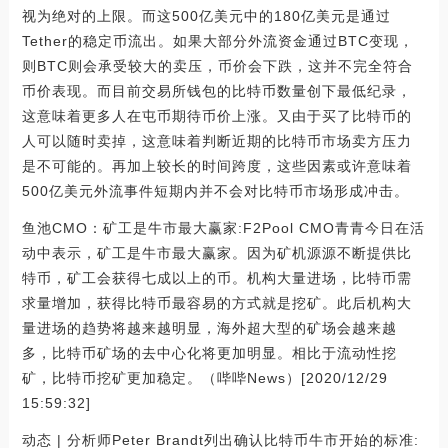
视为绝对的上限。而这500亿美元中的180亿美元是通过
Tether的稳定币流出。如果大部分外流资金通过BTC变现，
则BTC则会承受较大的卖压，币价会下跌，这并不完全符合
币价表现。而目前交易所钱包的比特币数量创下最低纪录，
这意味着更多人在屯币期待币价上涨。又由于买了比特币的
人可以随时卖掉，这意味着判断近期的比特币市场卖方压力
是不可能的。再加上较长的时间跨度，这些因素或许意味着
500亿美元外流事件短期内并不会对比特币市场形成冲击。
鱼池CMO：矿工是牛市最大赢家:F2Pool CMO青青今日在活
动中表示，矿工是牛市最大赢家。因为矿机源源不断提供比
特币，矿工会获得七成以上的币。机构大量进场，比特币需
求量增加，获得比特币最容易的方式就是挖矿。此后机构大
量进场的趋势将越来越明显，海外超大型的矿场会越来越
多，比特币矿场的去中心化将更加明显。相比于流动性挖
矿，比特币挖矿更加稳定。（哔哔News）[2020/12/29
15:59:32]
动态 | 分析师Peter Brandt列出确认比特币牛市开始的标准: