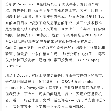
分析师Peter Brandt在推特列出了确认牛市开始的四个标
准。首先是比特币反弹至多年看涨通道上方。其次，比特币
图表中显示看涨力量的看涨形态形成。他在自2019年11月以
来的每日图表中识别了逆头肩形态的形成。第三个技术标准
是价格也突破了看跌的下跌通道。今天上午，它与200日移动
均线一起突破了7980美元。最后一个条件则是自2019年12
月17日以来已经有足够多的加密货币狂热分子被淘汰。
CoinGape文章称，虽然前三个条件已经在图表上得到满足和
验证，但最后一个条件相当主观。“加密货币狂热分子”一词不
仅指比特币投资者，还包括山寨币投资者。（CoinGape）
[2020/1/8]
现场 | Dovey：实际上现在更像是比特币牛市掩饰下的熊市:
金色财经现场报道，9月18日，在IOSG 6th shanghai
meetup上，Dovey指出：其实现在行业有很多宏伟的愿景，
但我要泼一下冷水，现实的问题是：行业主要用户还是投机
者。看一下行业体量，火币日活也许在2—3万，币安也许是5
万，实际非常小，不要想一下子步入互联网规模。