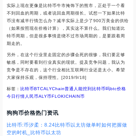
实际上现在更像是比特币牛市掩饰下的熊市，正处于一个看
不到回血的周期，或者说回血周期很长。试想一下如果比特
币没有减半行情怎么办？减半实际上是少了900万美金的供给
（如果按照现在价格计算），其实这不算什么。我们知道比
特币周期，但是很多事情是绕不过市场周期的，是要跟着周
期走的。
另外，在这个行业里走固定的步骤会死的很惨，我们要足够
敏感，同时要看到行业真实的现状。提及竞争问题，我认为
竞争是不存在的，这个行业相比互联网行业还是太小。希望
大家保持乐观，保持理性。[2019/9/18]
标签：
比特币
BTC
ALY
Chain
普通人能挖到比特币吗
btc价格
今日行情人民币
ALY币
FLOKICHAIN币
狗狗币价格热门资讯
比特币:币汐柔：8.24比特币以太坊做单时如何把握做
空的时机_比特币以太坊