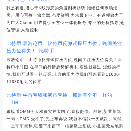
我是有道,潜心于K线形态的角度剖析趋势,拒绝任何市场烟
雾。用心写每一篇文章,态度鲜明,力求最专业。有道领致力于
为广大Ckcoin用户提供全方位一体化服务,专业的分析指导,仓
位管理,风险控制.
比特币:宸浩论币：比特币反弹试探压力位，晚间关注
压力位得失！_比特币
宸浩论币：比特币反弹试探压力位,晚间关注压力位得失！比
特币小时图,在早间的行情趋势解析中,宸浩就讲过,短线的行
情,我们可以看一轮反弹,上方的压力位我们可以看到11600-
11630附近的位置.
比特币:牛市亏钱和熊市亏钱，那是完全不一样的
_ITM
嫩模币OMG今天涨得实在太凶了,直接翻倍。然后,新韭菜骂
一句：TMD,受不了,先上车再说,我就不信我一买就跌。果然,
一上车车就翻,狂砸下来留下一根超级上影线,小韭菜无奈地割