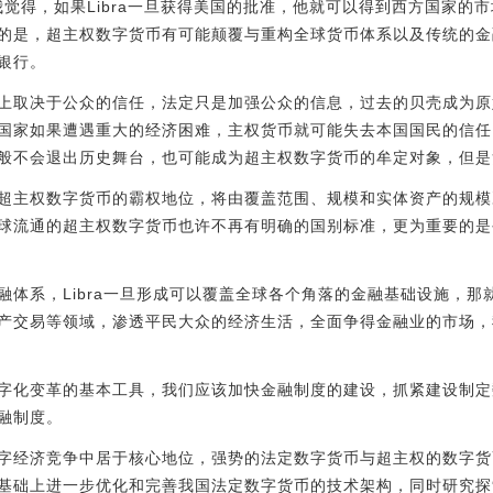
但我觉得，如果Libra一旦获得美国的批准，他就可以得到西方国家
的是，超主权数字货币有可能颠覆与重构全球货币体系以及传统的金
银行。
上取决于公众的信任，法定只是加强公众的信息，过去的贝壳成为原
国家如果遭遇重大的经济困难，主权货币就可能失去本国国民的信任
般不会退出历史舞台，也可能成为超主权数字货币的牟定对象，但是
超主权数字货币的霸权地位，将由覆盖范围、规模和实体资产的规模
球流通的超主权数字货币也许不再有明确的国别标准，更为重要的是
融体系，Libra一旦形成可以覆盖全球各个角落的金融基础设施，
产交易等领域，渗透平民大众的经济生活，全面争得金融业的市场，
字化变革的基本工具，我们应该加快金融制度的建设，抓紧建设制定
融制度。
字经济竞争中居于核心地位，强势的法定数字货币与超主权的数字货
基础上进一步优化和完善我国法定数字货币的技术架构，同时研究探