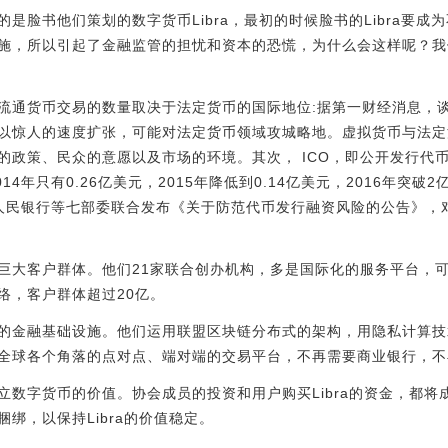
是脸书他们策划的数字货币Libra，最初的时候脸书的Libra要
，所以引起了金融监管的担忧和资本的恐慌，为什么会这样呢？我们看看
法定流通货币交易的数量取决于法定货币的国际地位:据第一财经消息，
以惊人的速度扩张，可能对法定货币领域攻城略地。虚拟货币与法定
的政策、民众的意愿以及市场的环境。其次， ICO，即公开发行代
14年只有0.26亿美元，2015年降低到0.14亿美元，2016年突破2
国人民银行等七部委联合发布《关于防范代币发行融资风险的公告》，对
巨大客户群体。他们21家联合创办机构，多是国际化的服务平台，
络，客户群体超过20亿。
的金融基础设施。他们运用联盟区块链分布式的架构，用隐私计算技
全球各个角落的点对点、端对端的交易平台，不再需要商业银行，不
立数字货币的价值。协会成员的投资和用户购买Libra的资金，都
绑，以保持Libra的价值稳定。