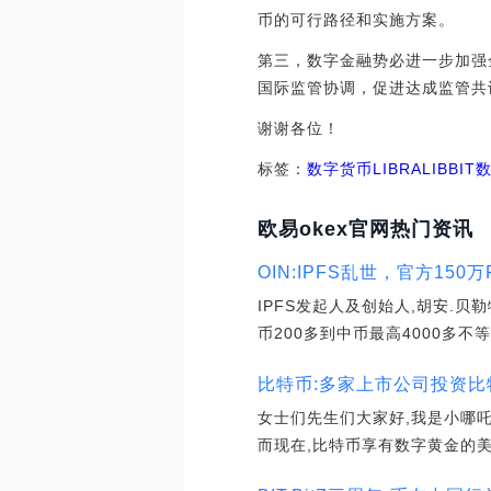
币的可行路径和实施方案。
第三，数字金融势必进一步加强
国际监管协调，促进达成监管共
谢谢各位！
标签：
数字货币
LIBRA
LIB
BIT
欧易okex官网热门资讯
OIN:IPFS乱世，官方150
IPFS发起人及创始人,胡安.贝勒
币200多到中币最高4000多不等
比特币:多家上市公司投资比
女士们先生们大家好,我是小哪吒
而现在,比特币享有数字黄金的美