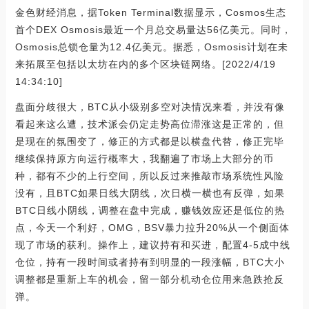
金色财经消息，据Token Terminal数据显示，Cosmos生态
首个DEX Osmosis最近一个月总交易量达56亿美元。同时，
Osmosis总锁仓量为12.4亿美元。据悉，Osmosis计划在未
来拓展至包括以太坊在内的多个区块链网络。[2022/4/19
14:34:10]
盘面分歧很大，BTC从小级别多空对决情况来看，并没有像
看起来这么遭，技术派会仍定走势高位滞涨这是正常的，但
是现在的氛围变了，修正的方式都是以横盘代替，修正完毕
继续保持原方向运行概率大，我翻遍了市场上大部分的币
种，都有不少的上行空间，所以反过来推敲市场系统性风险
没有，且BTC如果日线大阴线，次日横一横也有反弹，如果
BTC日线小阴线，调整在盘中完成，赚钱效应还是低位的热
点，今天一个利好，OMG，BSV暴力拉升20%从一个侧面体
现了市场的获利。操作上，建议持有和买进，配置4-5成中线
仓位，持有一段时间或者持有到明显的一段涨幅，BTC大小
调整都是重新上车的机会，留一部分机动仓位用来急跌抢反
弹。