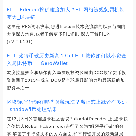
FILE:Filecoin挖矿难度加大？FIL网络违规惩罚机制
变大_区块链
这里是IPFS资讯快车,想进filecoin技术交流群的以及与圈内
大佬深入沟通,或者了解更多FIL资讯,深入了解FIL的
(+V:FIL101).
ETF:比特币破历史新高？CellETF教你如何以小资金
入局比特币！_GeroWallet
灰度拉盘效应和华尔街入局灰度投资公司由DCG数字货币投
资集团于2013年成立,DCG是全球最具影响力和最活跃的加
密资本之一.
区块链:平行链有哪些隐藏玩法？离正式上线还有多远
_shadowfi币处理结果
在12月3日的首届波卡社区会议PolkadotDecoded上,波卡联
合创始人RobertHabermeier进行了名为“解密平行链”的分
享,解密了平行链技术的方方面面,和平行链开发的最新进展.