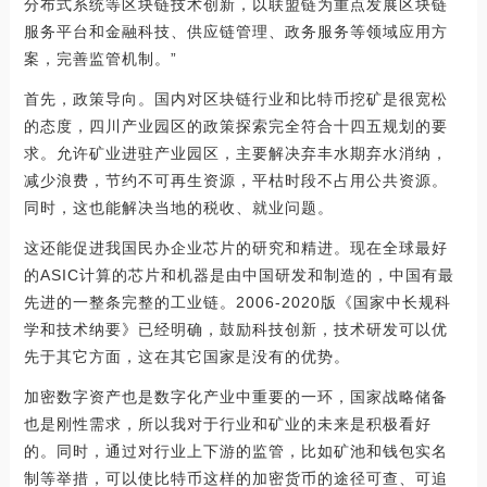
分布式系统等区块链技术创新，以联盟链为重点发展区块链
服务平台和金融科技、供应链管理、政务服务等领域应用方
案，完善监管机制。”
首先，政策导向。国内对区块链行业和比特币挖矿是很宽松
的态度，四川产业园区的政策探索完全符合十四五规划的要
求。允许矿业进驻产业园区，主要解决弃丰水期弃水消纳，
减少浪费，节约不可再生资源，平枯时段不占用公共资源。
同时，这也能解决当地的税收、就业问题。
这还能促进我国民办企业芯片的研究和精进。现在全球最好
的ASIC计算的芯片和机器是由中国研发和制造的，中国有最
先进的一整条完整的工业链。2006-2020版《国家中长规科
学和技术纳要》已经明确，鼓励科技创新，技术研发可以优
先于其它方面，这在其它国家是没有的优势。
加密数字资产也是数字化产业中重要的一环，国家战略储备
也是刚性需求，所以我对于行业和矿业的未来是积极看好
的。同时，通过对行业上下游的监管，比如矿池和钱包实名
制等举措，可以使比特币这样的加密货币的途径可查、可追