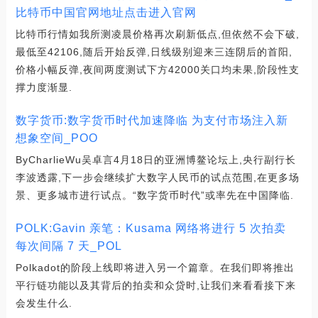
比特币中国官网地址点击进入官网
比特币行情如我所测凌晨价格再次刷新低点,但依然不会下破,
最低至42106,随后开始反弹,日线级别迎来三连阴后的首阳,
价格小幅反弹,夜间两度测试下方42000关口均未果,阶段性支
撑力度渐显.
数字货币:数字货币时代加速降临 为支付市场注入新
想象空间_POO
ByCharlieWu吴卓言4月18日的亚洲博鳌论坛上,央行副行长
李波透露,下一步会继续扩大数字人民币的试点范围,在更多场
景、更多城市进行试点。“数字货币时代”或率先在中国降临.
POLK:Gavin 亲笔：Kusama 网络将进行 5 次拍卖
每次间隔 7 天_POL
Polkadot的阶段上线即将进入另一个篇章。在我们即将推出
平行链功能以及其背后的拍卖和众贷时,让我们来看看接下来
会发生什么.