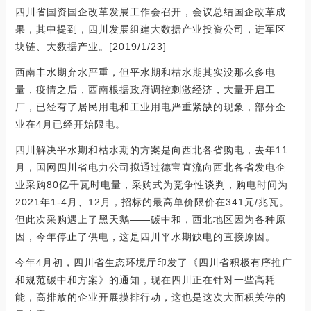
四川省国资国企改革发展工作会召开，会议总结国企改革成
果，其中提到，四川发展组建大数据产业投资公司，进军区
块链、大数据产业。[2019/1/23]
西南丰水期弃水严重，但平水期和枯水期其实没那么多电
量，疫情之后，西南根据政府调控刺激经济，大量开启工
厂，已经有了居民用电和工业用电严重紧缺的现象，部分企
业在4月已经开始限电。
四川解决平水期和枯水期的方案是向西北各省购电，去年11
月，国网四川省电力公司拟通过德宝直流向西北各省发电企
业采购80亿千瓦时电量，采购式为竞争性谈判，购电时间为
2021年1-4月、12月，招标的最高单价限价在341元/兆瓦。
但此次采购遇上了黑天鹅——碳中和，西北地区因为各种原
因，今年停止了供电，这是四川平水期缺电的直接原因。
今年4月初，四川省生态环境厅印发了《四川省积极有序推广
和规范碳中和方案》的通知，现在四川正在针对一些高耗
能，高排放的企业开展摸排行动，这也是这次大面积关停的