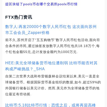
提区块链了
poolz币在哪个交易所
poolx币行情
FTX热门资讯
数字人:再发20000个数字人民币红包 这次面向苏州
市工会会员_Zapper价格
前不久,苏州开启了“五五购物节”数字人民币红包活动,面向符
合条件的市民,通过抽签发放数字人民币红包共18.18万个,每
个红包金额55元,总计发放金额约为1000万元.
HEE:美元全球储备货币地位遭削弱 比特币能否对其
构成严峻挑战？_SHA
自第二次世界大战和布雷顿森林会议结束以来,美元一直是全
球储备货币。根据国际货币基金组织的数据,如今,超过59%的
外国银行储备以美元计价。然而,美元作为全球储备货币的地
位最近有些动摇.
比特币:5.18比特币行情：恐慌之后，或将再迎高峰_