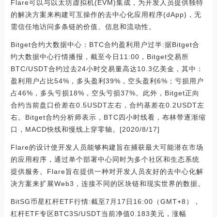
Flare可以与以太坊虚拟机(EVM)集成，为开发人员提供独特
的解决方案来构建可互操作的去中心化应用程序(dApp)，无
需信任地访问多条链的价值、信息和流动性。
Bitget合约大数据中心：BTC合约盈利用户过半:据Bitget合
约大数据中心行情播报，截至今日11:00，Bitget交易所
BTC/USDT合约过去24小时交易量高达10.3亿美金，其中：
盈利用户占比54%，多头盈利39%，空头盈利6%；亏损用户
占46%，多头亏损18%，空头亏损37%。此外，Bitget正向
合约当前盘口价差在0.5USDT左右，合约基差在0.2USDT左
右。Bitget合约分析师表示，BTC四小时线看，布林带逐渐缩
口，MACD快线和慢线上穿零轴。[2020/8/17]
Flare的设计使开发人员能够构建旨在捕获最大可能潜在市场
的应用程序，通过单个部署中心同时为多个社区和生态系统
提供服务。Flare旨在提供一种对开发人员友好的去中心化解
决方案来扩展Web3，连接不同的区块链和现实世界的数据。
BitSG币星杠杆ETF行情:截至7月17日16:00（GMT+8），
杠杆ETF专区BTC3S/USDT当前净值0.183美元，涨幅