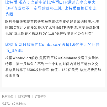
比特币:观点：当前申请比特币ETF通过几率会更大
但申请成功不一定导致价格上涨_比特币价格历史走
势图
欧科云链研究院首席研究员李炼炫在接受记者采访时表示,美
国SEC在此之前多次拒绝了比特币ETF的申请,主要顾虑是其
无法“防止欺诈和操纵行为”以及“保护投资者和公众利益”.
比特币:两只鲸鱼向Coinbase发送超1.6亿美元的比特
币_BASE
根据WhaleAlert的数据,两只巨鲸向Coinbase发送了大量比
特币。第一只鲸鱼在不到一个小时的时间内通过三笔独立交
易总共转移了3500枚比特币,价值1.132亿美元,总交易费用加
起来只有.
联系我们
隐私声明
广告声明
[0:171ms0-0:36ms