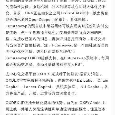
及更高的资本效率等方面进行了更新，另外，自动做市商式
的流动性提供、激励机制、社区治理等核心功能大体保持不
变。目前，ORN正在由安全公司TrailsofBits审计，以太坊智
能合约已通过OpenZeppelin的审计。具体来说，
Futureswap的预言机中继器网络可以实现实时报价和实时交
易体验，是一个价格预言机和元交易处理器节点之间的网
格，先接收已签名的消息，再验证消息是否有效，并将交易
与当前资产价格挂钩。注，Futureswap是一个由社区管理的
去中心化交易所。该社区由基础治理代币
FutureswapTOKEN提供支持。在Futureswap系统中，每周
都会奖励交易员、流动性提供者和推荐人FST。
去中心化交易平台OXDEX 完成种子轮融资:据官方消息，
OXDEX宣布完成种子轮融资，参投方包括BZ Labs、 Chain
Capital 、Lancer Capital 、共识实验室 、NU Capital，各
方将在产品、开发、运营等方面深度合作。
OXDEX 将依托全球化资本的优势，首先在 OKExChain 主
网上线，并引入阶段流动性和单边流动性的概念，注重资本