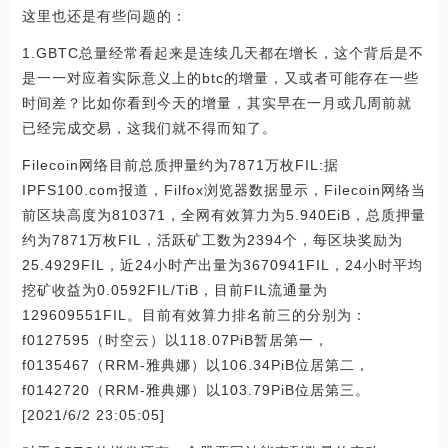
这里也还是有些问题的：
1.GBTC总量经常看起来是连续几天都在增长，这个背后是不
是一一对应着实际意义上的btc的增量，又或者可能存在一些
时间差？比如你看到今天的增量，其实早在一月或几周前就
已经完成交易，这我们就不得而知了。
Filecoin网络目前总质押量约为7871万枚FIL:据
IPFS100.com报道，Filfox浏览器数据显示，Filecoin网络当
前区块高度为810371，全网有效算力为5.940EiB，总质押量
约为7871万枚FIL，活跃矿工数为2394个，每区块奖励为
25.4929FIL，近24小时产出量为3670941FIL，24小时平均
挖矿收益为0.0592FIL/TiB，目前FIL流通量为
129609551FIL。目前有效算力排名前三的分别为：
f0127595（时空云）以118.07PiB暂居第一，
f0135467（RRM-雅典娜）以106.34PiB位居第二，
f0142720（RRM-雅典娜）以103.79PiB位居第三。
[2021/6/2 23:05:05]