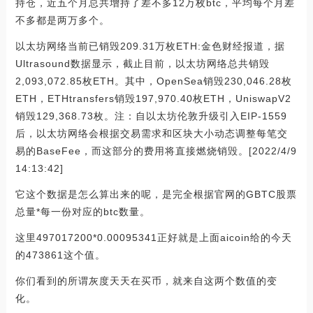
持仓，近五个月总共增持了差不多12万枚btc，平均每个月差
不多都是两万多个。
以太坊网络当前已销毁209.31万枚ETH:金色财经报道，据
Ultrasound数据显示，截止目前，以太坊网络总共销毁
2,093,072.85枚ETH。其中，OpenSea销毁230,046.28枚
ETH，ETHtransfers销毁197,970.40枚ETH，UniswapV2
销毁129,368.73枚。注：自以太坊伦敦升级引入EIP-1559
后，以太坊网络会根据交易需求和区块大小动态调整每笔交
易的BaseFee，而这部分的费用将直接燃烧销毁。[2022/4/9
14:13:42]
它这个数据是怎么算出来的呢，是完全根据官网的GBTC股票
总量*每一份对应的btc数量。
这里497017200*0.00095341正好就是上面aicoin给的今天
的473861这个值。
你们看到的所谓灰度天天在买币，就来自这两个数值的变
化。