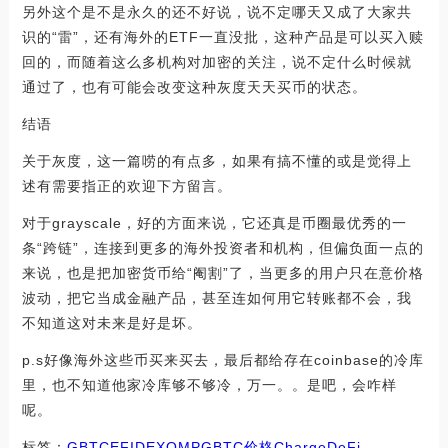
另外这个是不是永久的还不好说，说不定哪天又成了大家共
识的“雷”，还有海外的ETF一直没批，这种产品是可以买入赎
回的，而随着这么多机构对加密的关注，说不定什么时候就
通过了，也有可能会改变这种灰度天天买币的状态。
结语
关于灰度，这一篇唠的有点多，如果有搞不懂的或是觉得上
述有需要指正的欢迎下方留言。
对于grayscale，好的方面来说，它还真是币圈最优秀的一
条“跨链”，连接到更多的海外投资者和机构，但偏负面一点的
来说，也是把加密货币给“阉割”了，当更多的用户只在意价格
波动，把它当成金融产品，甚至连如何用它转账都不会，我
不知道这对未来是好是坏。
p.s好像海外这些币买来买去，最后都给存在coinbase的冷库
里，也不知道他家冷库够不够冷，万一。。是吧，会咋样
呢。
标签：
GBTC
EFI
DEX
OMP
GBTC价格
ChargeDeFi