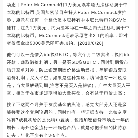
动态 | Peter McCormack打1万美元澳本聪无法移动属于中
本聪的比特币:英国加密节目主持人Peter McCormack发推
称，愿意与任何一个相信澳本聪持有中本聪比特币的BSV信
徒打，注为1万美元，约为澳本聪在一年之内无法移动属于中
本聪的比特币。McCormack还表示愿意出2:1的赔率，即对
者仅需拿出5000美元即可参加约。[2019/8/28]
他们可以一是借入btc换GBTC，等六个月二级卖出，换回btc
还款，赚取溢价利润，另一是买btc换GBTC，同时到期货市
场开空单对冲，防止锁定期因价格波动受损，等解锁后套取
溢价利润，买入平空，如果是这种策略，坊间也有一种说法
是，当大量解锁到期(注意不是买入是解锁)，产生大量买入平
空，相当于在市场短期增加大量买盘，会有益于币价走高：
搜了下这两个月关于灰度基金的舆论，感觉大部分人还是蛮
能接受这个套利论调的，同时也有一些证据支持，比如灰度
私募7成机构给的是比特币置换，包括加密借贷市场近一年的
增长，海外也蛮流行一种钱包产品，就是你把手里的比特存
进去，年化至少有个3-5个点。