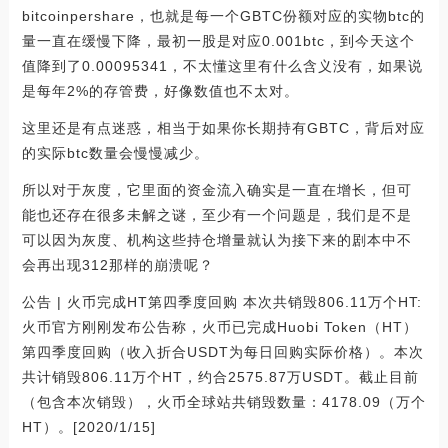
bitcoinpershare，也就是每一个GBTC份额对应的实物btc的
量一直在缓慢下降，最初一股是对应0.001btc，到今天这个
值降到了0.00095341，不太懂这里有什么含义没有，如果说
是每年2%的存管费，好像数值也不太对。
这里还是有点迷惑，相当于如果你长期持有GBTC，背后对应
的实际btc数量会慢慢减少。
所以对于灰度，它里面的资金流入确实是一直在增长，但可
能也还存在很多未解之谜，至少有一个问题是，我们是不是
可以因为灰度、机构这些持仓增量就认为接下来的剧本中不
会再出现312那样的崩溃呢？
公告 | 火币完成HT第四季度回购 本次共销毁806.11万个HT:
火币官方刚刚发布公告称，火币已完成Huobi Token（HT）
第四季度回购（收入折合USDT为每日回购实际价格）。本次
共计销毁806.11万个HT，约合2575.87万USDT。截止目前
（包含本次销毁），火币全球站共销毁数量：4178.09（万个
HT）。[2020/1/15]